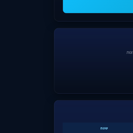
נות
שטח