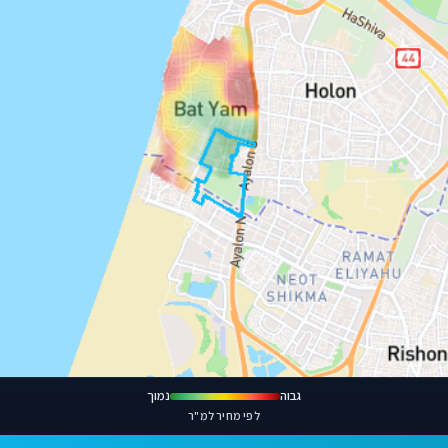
גבוה
נמוך
לפי מחיר למ"ר