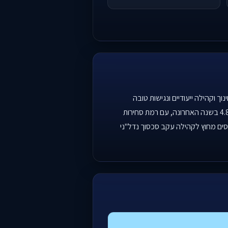
 וקהילה ייעודיים ונגישות טובה
לתחבורה ציבורית, כולל הרכבת הקלה. אומדן המחיר למ"ר בשכונה עומד על 28,375 ₪, והיא מציגה ירידת מחירים של 4.8% בשנה האחרונה, עם רמת סחירות
ת נכסים מחוץ לקהילה עקב סכסוך נדל"ני