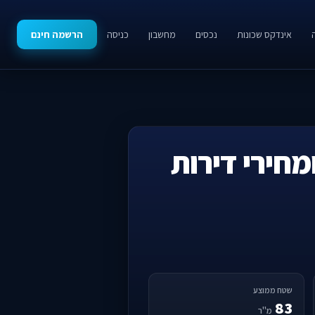
אינדקס שכונות
נכסים
מחשבון
כניסה
הרשמה חינם
מחירי דירות
שטח ממוצע
83
מ"ר