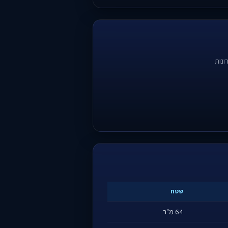
ונות
שטח
64 מ"ר