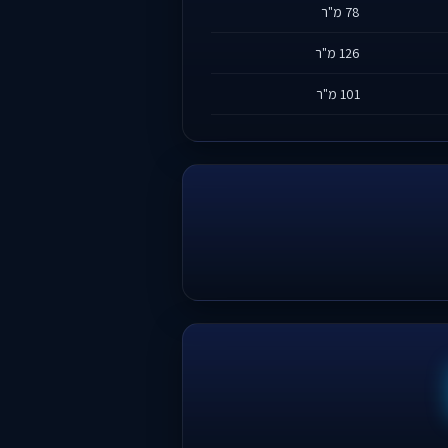
78 מ"ר
126 מ"ר
101 מ"ר