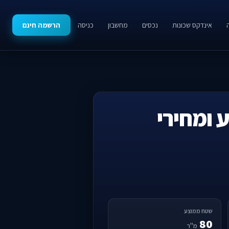
אינדקס שכונות
נכסים
מחשבון
כניסה
הרשמה חינם
 ומחירי
שטח ממוצע
80
מ"ר