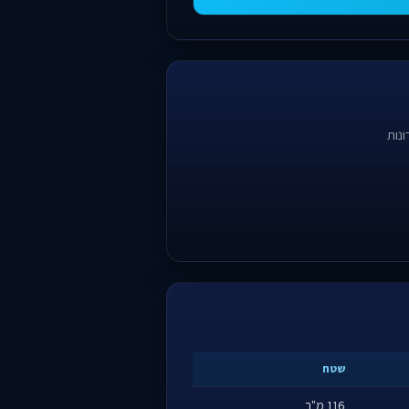
נות
שטח
116 מ"ר