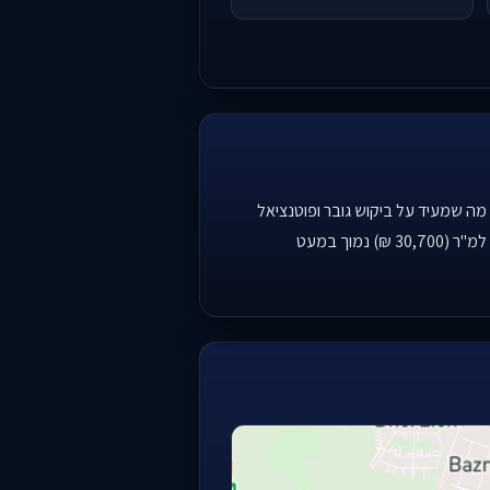
וספטל הוותיקה, מציגה עליית מחירים חדה של 25.0% בשנה האחרונה, מה שמעיד על ביקוש גובר ופוטנציאל
השבחה. השכונה נמצאת בתהליכי התחדשות עירונית ופיתוח נרחב, מה שתורם לאטרקטיביות שלה. עם זאת, אומדן המחיר למ"ר (30,700 ₪) נמוך במעט