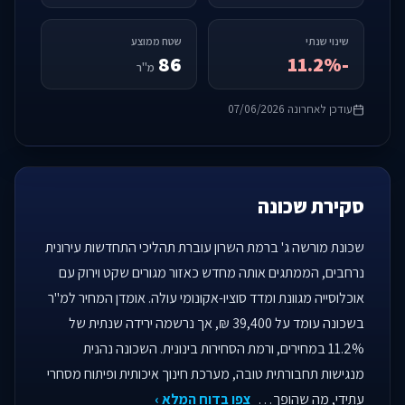
שינוי שנתי
שטח ממוצע
86
-11.2%
מ"ר
עודכן לאחרונה 07/06/2026
סקירת שכונה
שכונת מורשה ג' ברמת השרון עוברת תהליכי התחדשות עירונית
נרחבים, הממתגים אותה מחדש כאזור מגורים שקט וירוק עם
אוכלוסייה מגוונת ומדד סוציו-אקונומי עולה. אומדן המחיר למ"ר
בשכונה עומד על 39,400 ₪, אך נרשמה ירידה שנתית של
11.2% במחירים, ורמת הסחירות בינונית. השכונה נהנית
מנגישות תחבורתית טובה, מערכת חינוך איכותית ופיתוח מסחרי
עתידי, מה שהופך…
צפו בדוח המלא ›