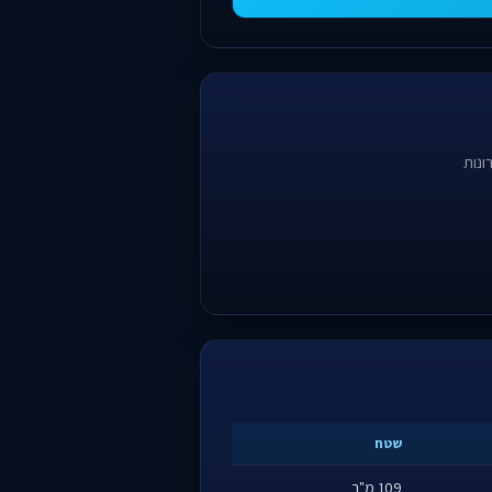
ונות
שטח
109 מ"ר