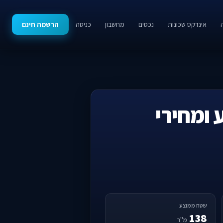
אינדקס שכונות
נכסים
מחשבון
כניסה
הרשמה חינם
 ומחירי
שטח ממוצע
138
מ"ר