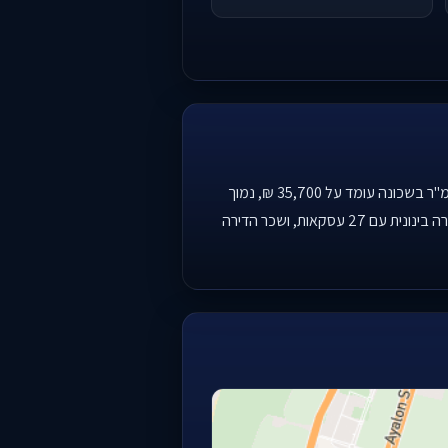
שכונת נוה רסקו ברמת השרון נחשבת לוותיקה ויוקרתית, עם דירוג סוציו-אקונומי גבוה במיוחד (10 מתוך 10). אומדן המחיר למ"ר בשכונה עומד על 35,700 ₪, נמוך
מעט משכונות מובילות אחרות בעיר, והשכונה חוותה ירידת מחירים של 17.9% בשנה האחרונה. עם זאת, רמת הסחירות נותרה בינונית עם 27 עסקאות, ושכר הדירה