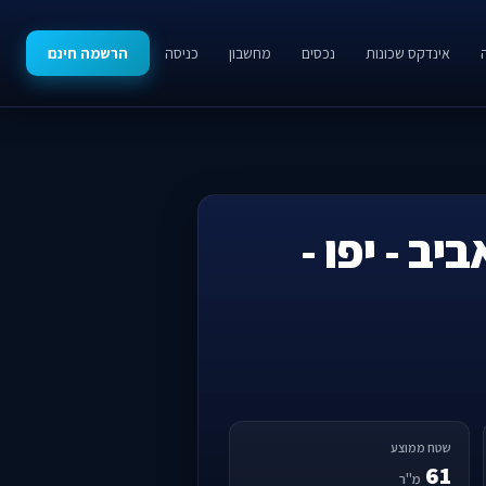
אינדקס שכונות
נכסים
מחשבון
כניסה
הרשמה חינם
ב - יפו -
שטח ממוצע
61
מ"ר