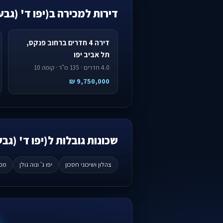
דירות למכירה ב(יפו ד' (גבע
דירה 4 חדרים ברחוב פנקס,
תל אביב יפו
4.0 חדרים · 135 מ"ר · קומה 10
9,750,000 ₪
שכונות גובלות ל(יפו ד' (ג
צהלון ושיכוני חסכון
יפו ג' ונוה גולן
מכל