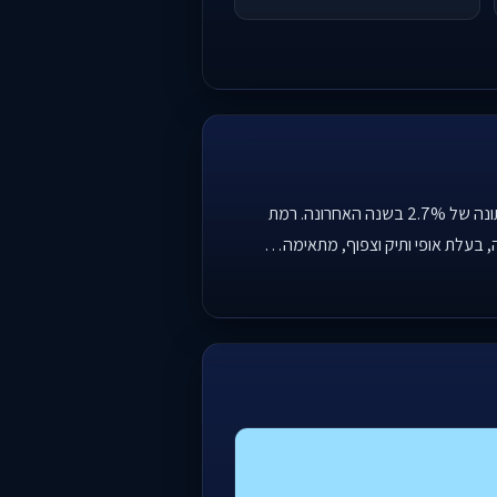
שכונת שפירא בתל אביב-יפו מציעה אומדן מחיר למ"ר נמוך יחסית לשאר העיר, עם 38,100 ₪, אך מציגה ירידת מחירים מתונה של 2.7% בשנה האחרונה. רמת