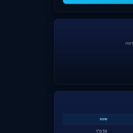
ונות
שטח
50 מ"ר