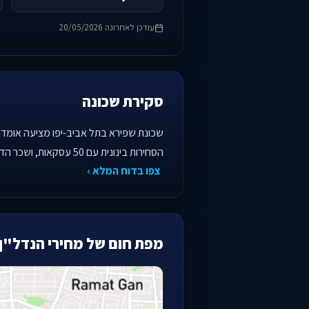
עודכן לאחרונה 20/05/2026
סקירת שכונה
הסחירות בינונית עם 50 עסקאות, ושכר הדירה הממוצע עומד על 5,700 ₪, המשקף תשואה גולמית של כ-2.85%. השכונה, בעלת אופי ותיק וצפוף, מתאימה…
צפו בדוח המלא ›
מפת חום של מחירי הנדל"ן