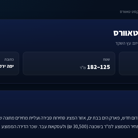
יזם: עץ השקד
שטח
כתובת
125–182
יפה ירקוני 2, דרום חדש, פאר
מ"ר