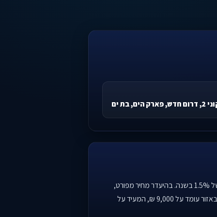
ק הים, בת ים
פרויקט NXT TOWERS ממוקם בשכונת דרום חדש, פארק הים בבת ים, אזור המציג סחירות סבירה ועליית מחירים מתונה של 1.5% בשנה. בהיעדר מחיר מפורט,
קשה להעריך את כדאיות העסקה ביחס למחיר הממוצע למ"ר בשכונה (30,500 ₪) ולעסקאות עבר. שכר הדירה הממוצע באזור עומד על 9,000 ₪, המעיד על