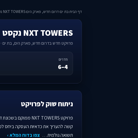
דף הבית
›
בת ים
›
דרום חדש, פארק הים
›
NXT TOWERS נקסט טאוורס
NXT TOWERS נקסט טאוורס
פרויקט חדש בדרום חדש, פארק הים, בת ים · 
חדרים
4–6
ניתוח שוק לפרויקט
תשואה גולמית…
צפו בדוח המלא ›