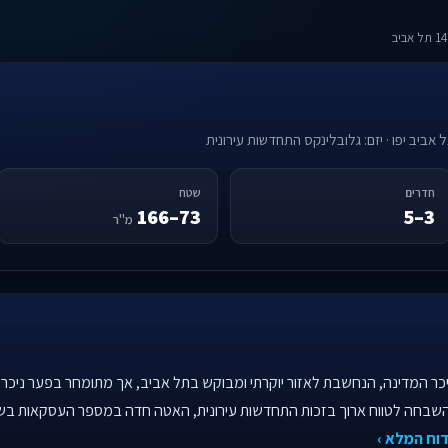
אביב יפו · יזם: גלובלינקס התחדשות עירונית
חדרים
שטח
73–166
3–5
מ"ר
ר המדינה, הנחשבת לאזור יוקרתי ומבוקש בתל אביב, אך מתומחר בפער ניכר מ
השבחה לטווח ארוך בזכות התחדשות עירונית, האטה חדה במספר העסקאות בשנ
וח המלא ›