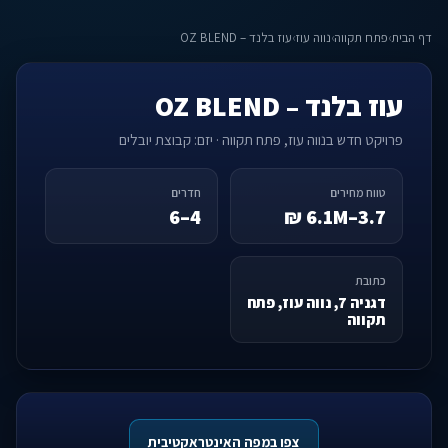
דף הבית
›
פתח תקווה
›
נווה עוז
›
עוז בלנד – OZ BLEND
עוז בלנד – OZ BLEND
פרויקט חדש בנווה עוז, פתח תקווה · יזם: קבוצת יובלים
טווח מחירים
חדרים
4–6
3.7–6.1M ₪
כתובת
דגניה 7, נווה עוז, פתח
תקווה
צפו במפה האינטראקטיבית