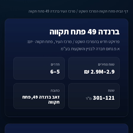
דף הבית
›
פתח תקווה
›
המרכז השקט / מרכז העיר
›
ברנדה 49 פתח תקווה
ברנדה 49 פתח תקווה
פרויקט חדש בהמרכז השקט / מרכז העיר, פתח תקווה · יזם:
א.פ.נחום חברה לבניין והשקעות בע"מ
טווח מחירים
חדרים
5–6
2.9–2.9M ₪
שטח
כתובת
121–301
זאב ברנדה 49, פתח
מ"ר
תקווה