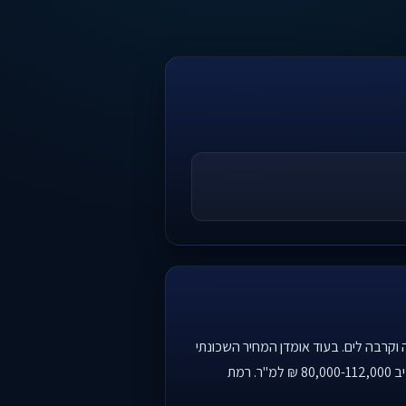
ות חיים גבוהה וקרבה לים. בעוד אומדן המחיר השכונתי
הכללי עומד על 46,600 ₪ למ"ר, הפרויקט מתומחר בהתאם לעסקאות האחרונות בפרויקטים חדשים באזור, אשר נעות סביב 80,000-112,000 ₪ למ"ר. רמת