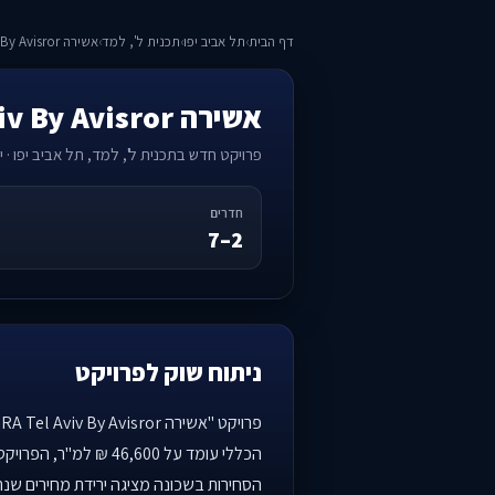
דף הבית
›
תל אביב יפו
›
תכנית ל', למד
›
אשירה ASHIRA Tel Aviv By Avisror
אשירה ASHIRA Tel Aviv By Avisror
פרויקט חדש בתכנית ל', למד, תל אביב יפו · יז
חדרים
2–7
ניתוח שוק לפרויקט
הסחירות בשכונה מציגה ירידת מחירים שנתית של 10.1%, אך הביקוש לנכסים חדשי