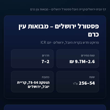
דף הבית
›
ירושלים
›
קרית היובל
›
פסטורל ירושלים – מבואות עין כרם
פסטורל ירושלים – מבואות עין
כרם
פרויקט חדש בקרית היובל, ירושלים · יזם: ICR
טווח מחירים
חדרים
2–7
2.6–9.7M ₪
שטח
כתובת
54–256
הנטקה 78-84, קריית
מ"ר
יובל, ירושלים