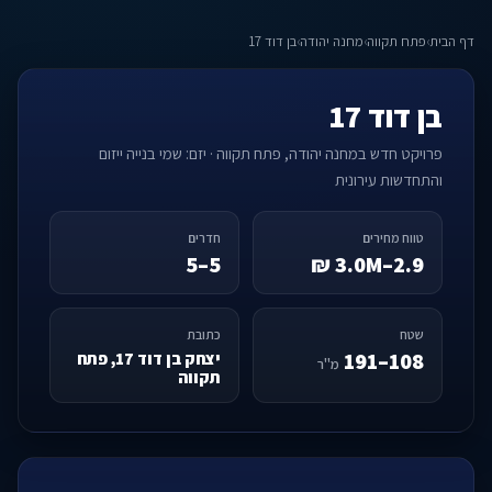
דף הבית
›
פתח תקווה
›
מחנה יהודה
›
בן דוד 17
בן דוד 17
פרויקט חדש במחנה יהודה, פתח תקווה · יזם: שמי בנייה ייזום
והתחדשות עירונית
טווח מחירים
חדרים
5–5
2.9–3.0M ₪
שטח
כתובת
108–191
יצחק בן דוד 17, פתח
מ"ר
תקווה