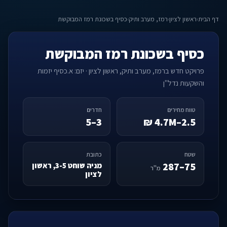
דף הבית
›
ראשון לציון
›
רמז, מערב ותיק
›
כסיף בשכונת רמז המבוקשת
כסיף בשכונת רמז המבוקשת
פרויקט חדש ברמז, מערב ותיק, ראשון לציון · יזם: א.כסיף יזמות
והשקעות נדל"ן
טווח מחירים
חדרים
3–5
2.5–4.7M ₪
שטח
כתובת
75–287
מניה שוחט 3-5, ראשון
מ"ר
לציון