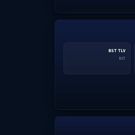
BST TLV
BST