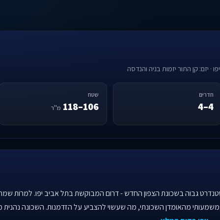
 · יזם: קן התור יזמות בניה והנדסה
חדרים
שטח
106–118
4–4
מ"ר
דירות חדשות בסטנדרט גבוה בשכונת הצפון החדש - דרום המבוקשת בתל אביב יפו. למר
 משמעותי מהאומדן השכונתי, מה שעשוי להצביע על הזדמנות. השכונה נהנית מ