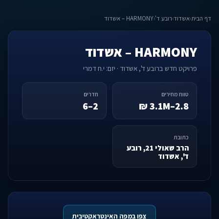
דף הבית
›
אשדוד
›
רובע ד'
›
HARMONY – אשדוד
HARMONY – אשדוד
פרויקט חדש ברובע ד', אשדוד · יזם: י.ח דמרי
טווח מחירים
חדרים
2–6
2.8–3.1M ₪
כתובת
הרב שאולי 21, רובע
ד', אשדוד
צפו במפה האינטראקטיבית