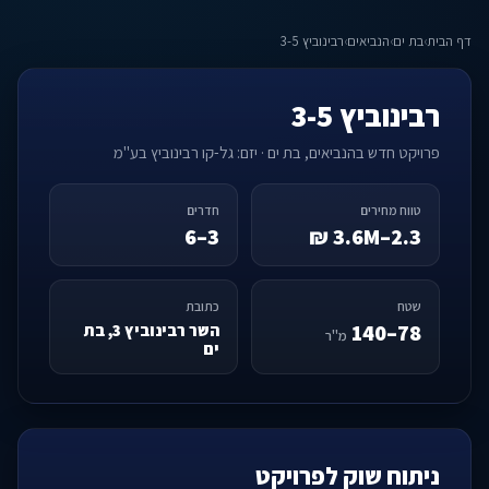
דף הבית
›
בת ים
›
הנביאים
›
רבינוביץ 3-5
רבינוביץ 3-5
פרויקט חדש בהנביאים, בת ים · יזם: גל-קו רבינוביץ בע"מ
טווח מחירים
חדרים
3–6
2.3–3.6M ₪
שטח
כתובת
78–140
השר רבינוביץ 3, בת
מ"ר
ים
ניתוח שוק לפרויקט