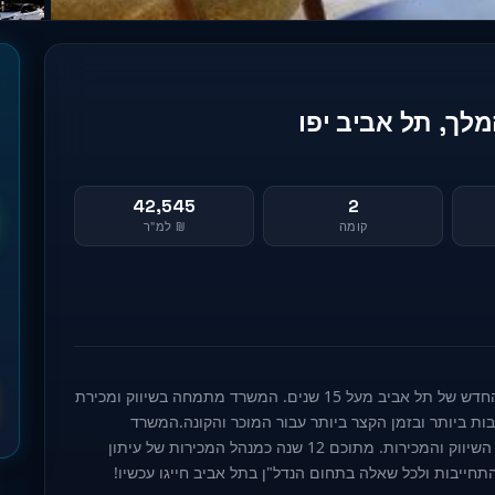
42,545
2
קומה
₪ למ"ר
נדל"ן איתן - היינו משרד היושב ופועל בצפון הישן והחדש של תל אביב מעל 15 שנים. המשרד מתמחה בשיווק ומכירת
ות ביותר ובזמן הקצר ביותר עבור המוכר והקונה.המשרד
בהנהלת איתן יעקובי, בעל וותק של 30 שנה בתחום השיווק והמכירות. מתוכם 12 שנה כמנהל המכירות של עיתון
התחייבות ולכל שאלה בתחום הנדל"ן בתל אביב חייגו עכשיו!