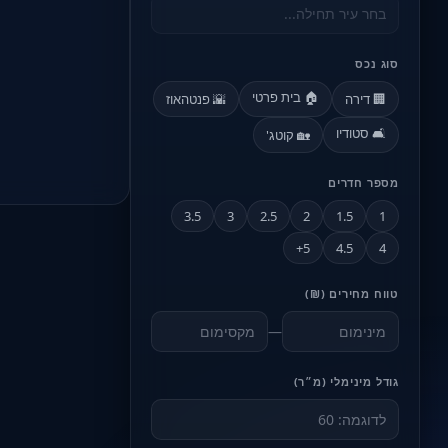
סוג נכס
🏠 בית פרטי
🏢 דירה
🌇 פנטהאוז
🛋️ סטודיו
🏡 קוטג'
מספר חדרים
3.5
3
2.5
2
1.5
1
5+
4.5
4
טווח מחירים (₪)
—
גודל מינימלי (מ״ר)