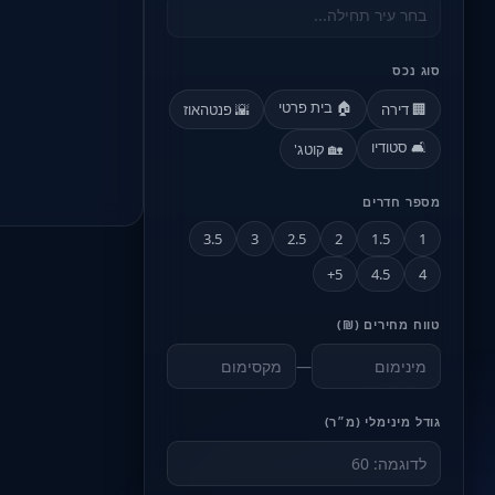
סוג נכס
🏠 בית פרטי
🏢 דירה
🌇 פנטהאוז
🛋️ סטודיו
🏡 קוטג'
מספר חדרים
3.5
3
2.5
2
1.5
1
5+
4.5
4
טווח מחירים (₪)
—
גודל מינימלי (מ״ר)