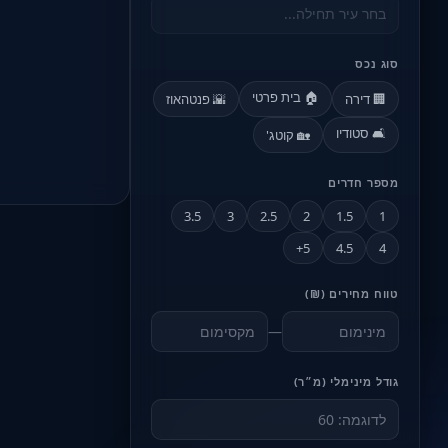
סוג נכס
🏠 בית פרטי
🏢 דירה
🌇 פנטהאוז
🛋️ סטודיו
🏡 קוטג'
מספר חדרים
3.5
3
2.5
2
1.5
1
5+
4.5
4
טווח מחירים (₪)
—
גודל מינימלי (מ״ר)