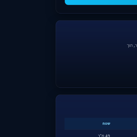
, תוך
שטח
49 מ"ר