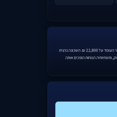
שכונת שמבור בחיפה מציגה שוק נדל"ן יציב עם מגמת עלייה חיובית של 8.9% במחירים בשנה האחרונה, ואומדן מחיר למ"ר העומד על 22,800 ₪. השכונה נהנית
הירוק, ותשתיותיה הנוחות הופכים אותה