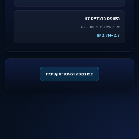
השופט ברנדייס 47
יוסי קטש בניה ויזמות בעמ
2.7–2.7M ₪
צפו במפה האינטראקטיבית