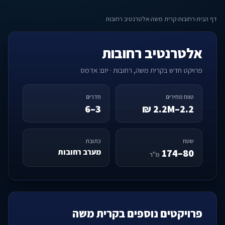
דף הבית
›
רחובות
›
קרית משה
›
אלטרנטיב רחובות
אלטרנטיב רחובות
פרויקט חדש בקרית משה, רחובות · יזם: אדמס
טווח מחירים
חדרים
3–6
2.2–2.2M ₪
שטח
כתובת
80–174
מערב רחובות
מ"ר
פרויקטים נוספים בקרית משה