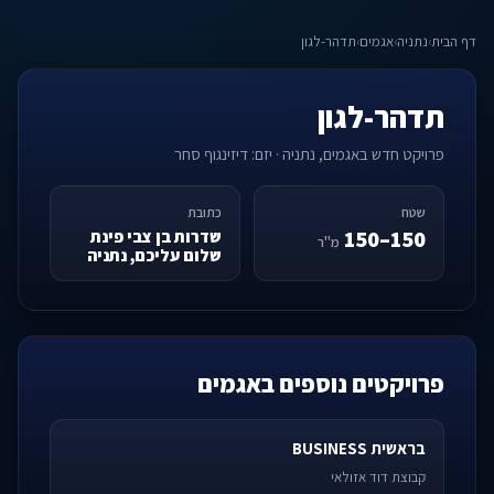
דף הבית
›
נתניה
›
אגמים
›
תדהר-לגון
תדהר-לגון
פרויקט חדש באגמים, נתניה · יזם: דיזינגוף סחר
שטח
כתובת
150–150
שדרות בן צבי פינת
מ"ר
שלום עליכם, נתניה
פרויקטים נוספים באגמים
בראשית BUSINESS
קבוצת דוד אזולאי