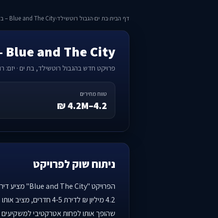
דף הבית
›
בת ים
›
הגבול רוטשילד
›
Blue and The City – בלו אנד דה סיטי
Blue and The City – בלו אנד דה סיטי
פרויקט חדש בהגבול רוטשילד, בת ים · יזם: רו
טווח מחירים
4.2–4.2M ₪
ניתוח שוק לפרויקט
הפרויקט "ity
4.2 מיליון ₪ לדירת 5
שהופך אותו לפחות אטרקטיבי למשקיעי