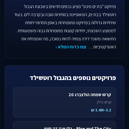
פרויקט "בת ים מינט" מציע נכסים חדשים בשכונת הגבול
רוטשילד בבת ים, המאופיינת בסחירות טובה ובקרבה לים. בעוד
שיחידות גדולות בפרויקט מתומחרות באופן תחרותי יחסית
לממוצע השכונתי, יחידות קטנות מתומחרות גבוה משמעותית.
התשואה משכר דירה צפויה להיות נמוכה, מה שמפחית את
האטרקטיביות…
צפו בדוח המלא ›
פרויקטים נוספים בהגבול רוטשילד
קרסו שמחה הולצברג 20
קרסו נדלן
3.3–3.4M ₪
Blue and The City – בלו אנד דה סיטי