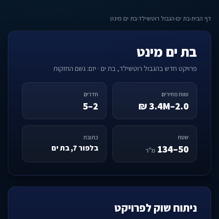
דף הבית
›
בת ים
›
הגבול רוטשילד
›
בת ים מינט
בת ים מינט
פרויקט חדש בהגבול רוטשילד, בת ים · יזם: גשם החזקות
טווח מחירים
חדרים
2–5
2.0–3.4M ₪
שטח
כתובת
50–134
בלפור 7, בת ים
מ"ר
ניתוח שוק לפרויקט